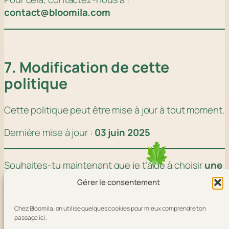
contact@bloomila.com
7. Modification de cette
politique
Cette politique peut être mise à jour à tout moment.
Dernière mise à jour :
03 juin 2025
Souhaites-tu maintenant que je t’aide à choisir
une
extension fiable
pour afficher automatiquement la
Gérer le consentement
bannière cookies sur ton site ? (Complianz,
CookieYes…)
Chez Bloomila, on utilise quelques cookies pour mieux comprendre ton
passage ici.