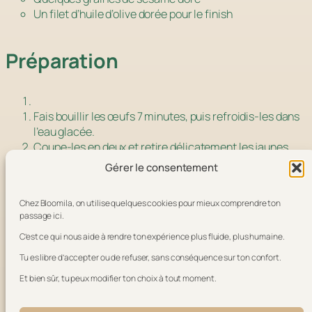
Un filet d’huile d’olive dorée pour le finish
Préparation
Fais bouillir les œufs 7 minutes, puis refroidis-les dans
l’eau glacée.
Coupe-les en deux et retire délicatement les jaunes.
Écrase les jaunes avec le thon, la sauce tartare et le
Gérer le consentement
fromage frais. Ajoute le citron, sale, poivre.
Remplis les blancs avec la farce (cuillère ou poche à
Chez Bloomila, on utilise quelques cookies pour mieux comprendre ton
douille).
passage ici.
Décore d’herbes, de sésame et d’un filet d’huile d’olive
C’est ce qui nous aide à rendre ton expérience plus fluide, plus humaine.
dorée.
Tu es libre d’accepter ou de refuser, sans conséquence sur ton confort.
Et bien sûr, tu peux modifier ton choix à tout moment.
Un plat simple, sain et apaisant — parfait pour les
jours où tu veux nourrir ton corps
et ton calme
intérieur
.