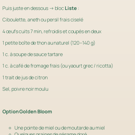
Puis juste en dessous → bloc
Liste
:
Ciboulette, aneth ou persil frais ciselé
4 œufs cuits 7 min, refroidis et coupés en deux
1 petite boîte de thon au naturel (120–140 g)
1 c. à soupe de sauce tartare
1 c. à café de fromage frais (ou yaourt grec / ricotta)
1 trait de jus de citron
Sel, poivre noir moulu
Option Golden Bloom
Une pointe de miel ou de moutarde au miel
Quelques graines de sésame doré