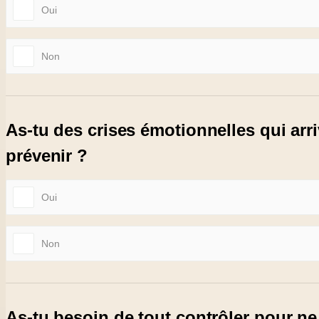
Oui
Non
As-tu des crises émotionnelles qui arr
prévenir ?
Oui
Non
As-tu besoin de tout contrôler pour n