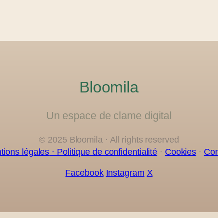
Bloomila
Un espace de clame digital
© 2025 Bloomila · All rights reserved
tions légales
· Politique de confidentialité
·
Cookies
·
Con
Facebook
Instagram
X