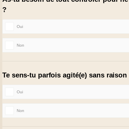
?
Oui
Non
Te sens-tu parfois agité(e) sans raison
Oui
Non