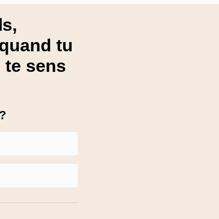
ls,
 quand tu
 te sens
 ?