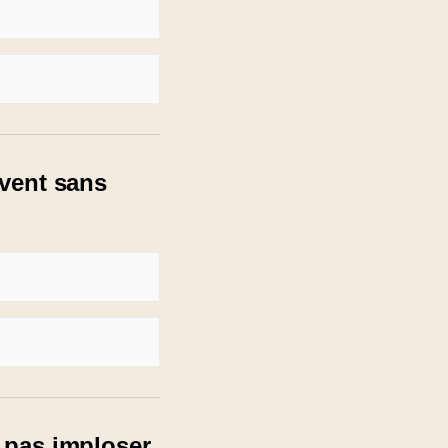
ivent sans
e pas imploser