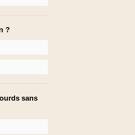
n ?
 lourds sans